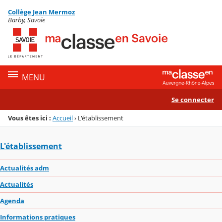
Panneau de gestion des cookies
Collège Jean Mermoz
Menu de la rubrique
Contenu
Barby, Savoie
MENU
Se connecter
Vous êtes ici :
Accueil
›
L'établissement
L'établissement
Actualités adm
Actualités
Agenda
Informations pratiques