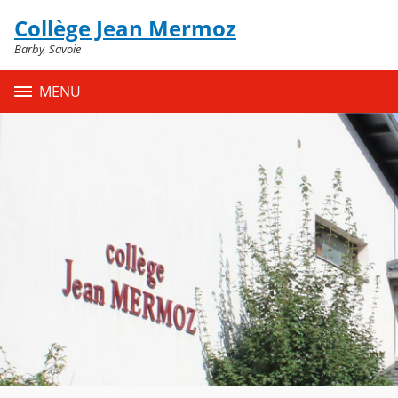
Panneau de gestion des cookies
Collège Jean Mermoz
Contenu
Barby, Savoie
MENU