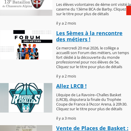
Les élèves volontaires de 4ème ont visité la
caserne du 13ème BCA de Barby. Cliquez
sur le titre pour plus de détails
il y a 2 mois
Les 5èmes à la rencontre
des métiers !
Ce mercredi 20 mai 2026, le collège a
accueilli son Forum des métiers, un temps
fort dédié à la découverte du monde
professionnel pour nos élèves de 5e,
Cliquez sur le titre pour plus de détails
il y a 2 mois
Allez LRCB !
L’équipe de La Ravoire–Challes Basket
(LRCB), disputera la finale du Trophée
Coupe de France à l’Accor Arena, à 20h30.
Cliquez sur le titre pour plus de détails
il y a 3 mois
Vente de Places de Basket :