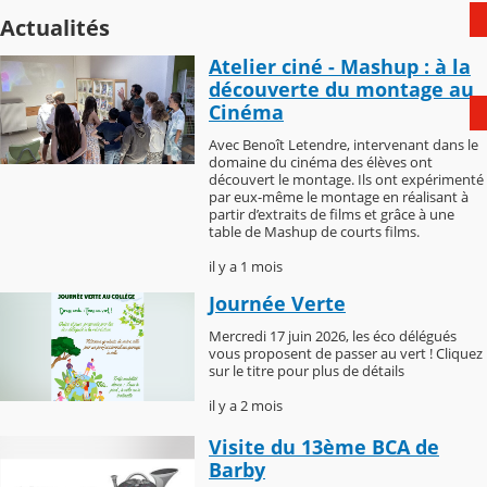
Actualités
Atelier ciné - Mashup : à la
découverte du montage au
Cinéma
Avec Benoît Letendre, intervenant dans le
domaine du cinéma des élèves ont
découvert le montage. Ils ont expérimenté
par eux-même le montage en réalisant à
partir d’extraits de films et grâce à une
table de Mashup de courts films.
il y a 1 mois
Journée Verte
Mercredi 17 juin 2026, les éco délégués
vous proposent de passer au vert ! Cliquez
sur le titre pour plus de détails
il y a 2 mois
Visite du 13ème BCA de
Barby