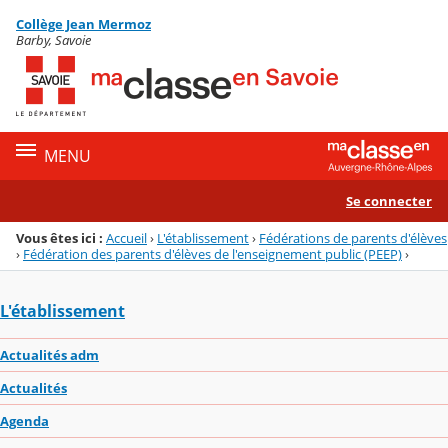
Panneau de gestion des cookies
Collège Jean Mermoz
Menu de la rubrique
Contenu
Barby, Savoie
MENU
Se connecter
Vous êtes ici :
Accueil
›
L'établissement
›
Fédérations de parents d'élèves
›
Fédération des parents d'élèves de l'enseignement public (PEEP)
›
L'établissement
Actualités adm
Actualités
Agenda